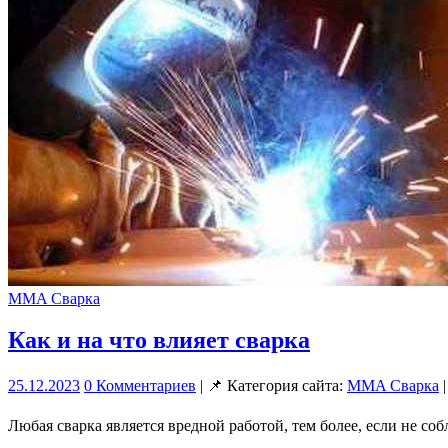
MMA Сварка
Как и на что влияет сварка
25.12.2023
0 Комментариев
| 📌 Категория сайта:
MMA Сварка
|
Любая сварка является вредной работой, тем более, если не со