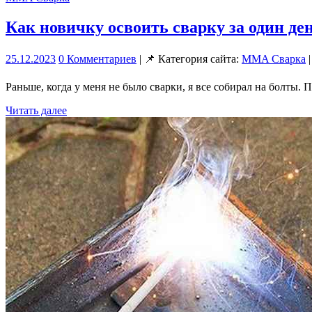
Как новичку освоить сварку за один де
25.12.2023
0 Комментариев
| 📌 Категория сайта:
MMA Сварка
|
Раньше, когда у меня не было сварки, я все собирал на болты.
Читать далее