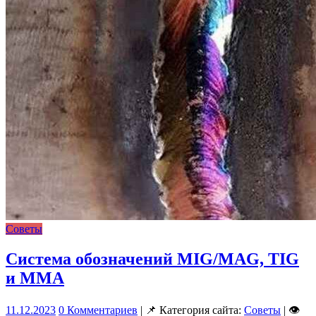
Советы
Система обозначений MIG/MAG, TIG
и MMA
11.12.2023
0 Комментариев
| 📌 Категория сайта:
Советы
| 👁